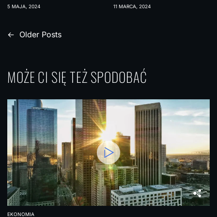
FOREX
RYNEK
5 MAJA, 2024
11 MARCA, 2024
KRÓTKOTERMINOWEG
O WYNAJMU
N
←
Older Posts
APARTAMENTÓW
a
w
MOŻE CI SIĘ TEŻ SPODOBAĆ
i
g
a
c
j
a
p
o
w
EKONOMIA