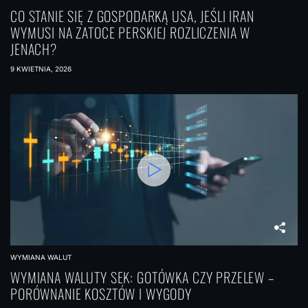
p
CO STANIE SIĘ Z GOSPODARKĄ USA, JEŚLI IRAN
WYMUSI NA ZATOCE PERSKIEJ ROZLICZENIA W
i
JENACH?
s
9 KWIETNIA, 2026
a
c
h
WYMIANA WALUT
WYMIANA WALUTY SEK: GOTÓWKA CZY PRZELEW –
PORÓWNANIE KOSZTÓW I WYGODY