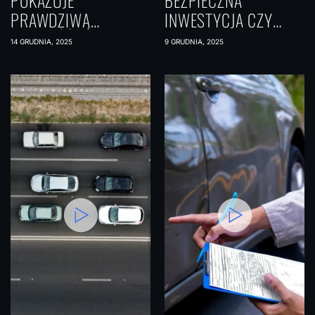
POKAZUJE
BEZPIECZNA
PRAWDZIWĄ
INWESTYCJA CZY
WARTOŚĆ TWOICH
PUŁAPKA NISKICH
14 GRUDNIA, 2025
9 GRUDNIA, 2025
PIENIĘDZY?
ZYSKÓW?