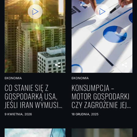
EKONOMIA
EKONOMIA
CO STANIE SIĘ Z
KONSUMPCJA –
GOSPODARKĄ USA,
MOTOR GOSPODARKI
JEŚLI IRAN WYMUSI
CZY ZAGROŻENIE JEJ
NA ZATOCE PERSKIEJ
STABILNOŚCI?
9 KWIETNIA, 2026
18 GRUDNIA, 2025
ROZLICZENIA W
JENACH?