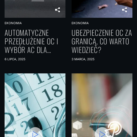
EKONOMIA
EKONOMIA
AUTOMATYCZNE
UBEZPIECZENIE OC ZA
PRZEDŁUŻENIE OC I
GRANICĄ, CO WARTO
WYBÓR AC DLA
WIEDZIEĆ?
STARSZYCH
6 LIPCA, 2025
3 MARCA, 2025
SAMOCHODÓW –
PRAKTYCZNY
PORADNIK