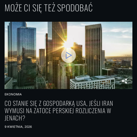
w
MOŻE CI SIĘ TEŻ SPODOBAĆ
i
g
a
c
j
a
p
o
w
EKONOMIA
p
CO STANIE SIĘ Z GOSPODARKĄ USA, JEŚLI IRAN
WYMUSI NA ZATOCE PERSKIEJ ROZLICZENIA W
i
JENACH?
s
9 KWIETNIA, 2026
a