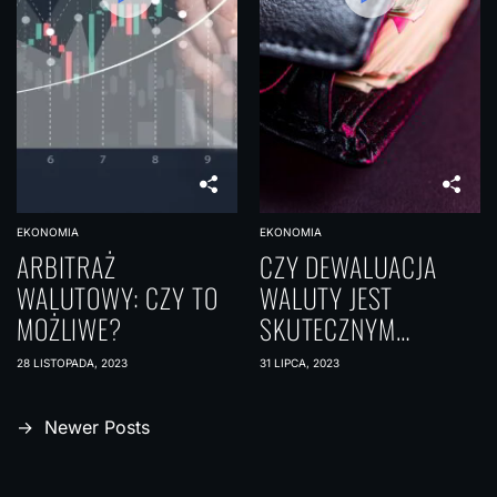
EKONOMIA
EKONOMIA
ARBITRAŻ
CZY DEWALUACJA
WALUTOWY: CZY TO
WALUTY JEST
MOŻLIWE?
SKUTECZNYM
SPOSOBEM NA
28 LISTOPADA, 2023
31 LIPCA, 2023
POPRAWĘ
KONKURENCYJNOŚCI?
N
→
Newer Posts
a