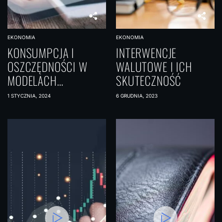
EKONOMIA
EKONOMIA
KONSUMPCJA I
INTERWENCJE
OSZCZĘDNOŚCI W
WALUTOWE I ICH
MODELACH
SKUTECZNOŚĆ
MAKROEKONOMICZNY
1 STYCZNIA, 2024
6 GRUDNIA, 2023
CH