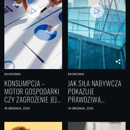
EKONOMIA
EKONOMIA
KONSUMPCJA –
JAK SIŁA NABYWCZA
MOTOR GOSPODARKI
POKAZUJE
CZY ZAGROŻENIE JEJ
PRAWDZIWĄ
STABILNOŚCI?
WARTOŚĆ TWOICH
18 GRUDNIA, 2025
14 GRUDNIA, 2025
PIENIĘDZY?