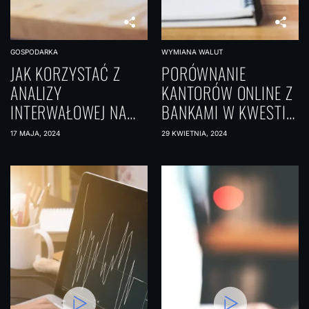
GOSPODARKA
WYMIANA WALUT
JAK KORZYSTAĆ Z
PORÓWNANIE
ANALIZY
KANTORÓW ONLINE Z
INTERWAŁOWEJ NA
BANKAMI W KWESTII
FOREX
WYMIANY WALUT
17 MAJA, 2024
29 KWIETNIA, 2024