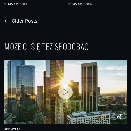
WPŁYW NA
18 MARCA, 2024
17 MARCA, 2024
GOSPODARKĘ
N
←
Older Posts
a
w
MOŻE CI SIĘ TEŻ SPODOBAĆ
i
g
a
c
j
a
p
o
w
EKONOMIA