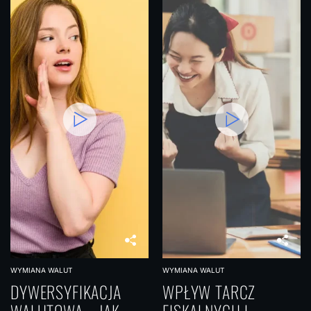
WYMIANA WALUT
WYMIANA WALUT
DYWERSYFIKACJA
WPŁYW TARCZ