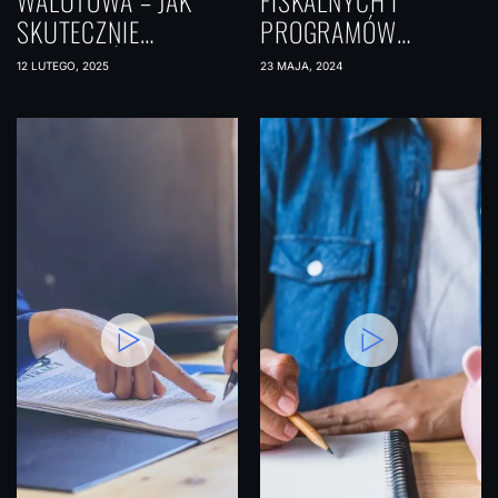
WALUTOWA – JAK
FISKALNYCH I
SKUTECZNIE
PROGRAMÓW
ROZŁOŻYĆ RYZYKO W
STYMULACYJNYCH NA
12 LUTEGO, 2025
23 MAJA, 2024
PORTFELU
RYNKI FOREX
INWESTYCYJNYM?