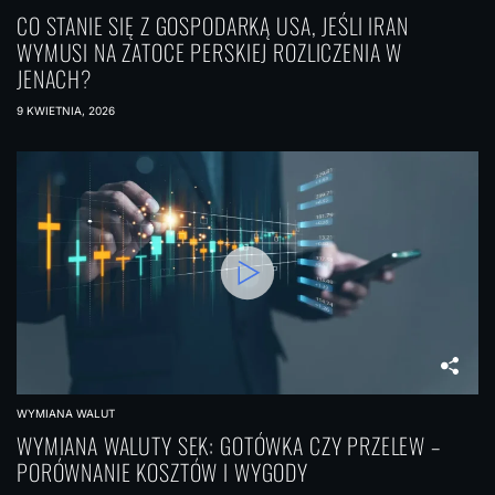
p
CO STANIE SIĘ Z GOSPODARKĄ USA, JEŚLI IRAN
WYMUSI NA ZATOCE PERSKIEJ ROZLICZENIA W
i
JENACH?
s
9 KWIETNIA, 2026
a
c
h
WYMIANA WALUT
WYMIANA WALUTY SEK: GOTÓWKA CZY PRZELEW –
PORÓWNANIE KOSZTÓW I WYGODY