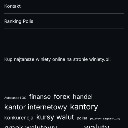
Kontakt
Ranking Polis
Kup najtańsze winiety online na stronie
winiety.pl!
forex
finanse
handel
Autocasco i OC
kantory
kantor internetowy
kursy walut
konkurencja
polisa
przelew zagraniczny
waluty
rynek walutowy