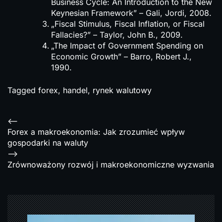
Business Cycle: An Introduction to the New
Keynesian Framework” – Gali, Jordi, 2008.
„Fiscal Stimulus, Fiscal Inflation, or Fiscal
Fallacies?” – Taylor, John B., 2009.
„The Impact of Government Spending on
Economic Growth” – Barro, Robert J.,
1990.
Tagged
forex
,
handel
,
rynek walutowy
N
<--
Forex a makroekonomia: Jak zrozumieć wpływ
a
gospodarki na waluty
w
-->
Zrównoważony rozwój i makroekonomiczne wyzwania
i
g
a
c