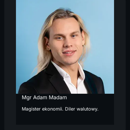
j
a
w
p
i
s
u
Mgr Adam Madam
Magister ekonomii. Diler walutowy.