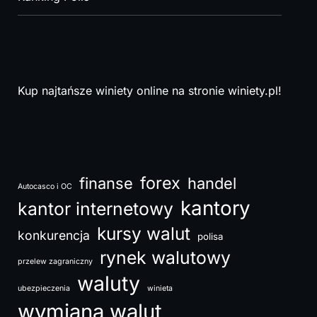
Kup najtańsze winiety online na stronie
winiety.pl!
forex
finanse
handel
Autocasco i OC
kantory
kantor internetowy
kursy walut
konkurencja
polisa
rynek walutowy
przelew zagraniczny
waluty
ubezpieczenia
winieta
wymiana walut