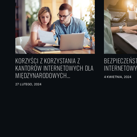
KORZYŚCI Z KORZYSTANIA Z
BEZPIECZEŃ
KANTORÓW INTERNETOWYCH DLA
INTERNETOW
MIĘDZYNARODOWYCH
4 KWIETNIA, 2024
INWESTORÓW W
27 LUTEGO, 2024
NIERUCHOMOŚCI