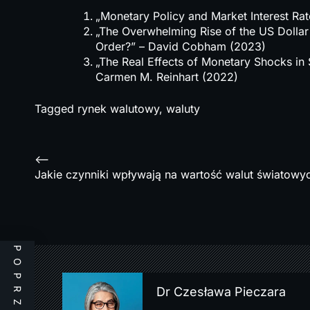
„Monetary Policy and Market Interest Ra
„The Overwhelming Rise of the US Dollar
Order?” – David Cobham (2023)
„The Real Effects of Monetary Shocks in S
Carmen M. Reinhart (2022)
Tagged
rynek walutowy
,
waluty
N
<--
a
Jakie czynniki wpływają na wartość walut światowy
w
i
g
a
c
Dr Czesława Pieczara