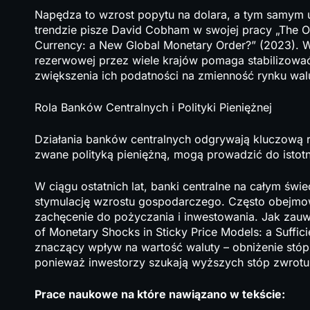
Napędza to wzrost popytu na dolara, a tym samym 
trendzie pisze David Cobham w swojej pracy „The Ov
Currency: a New Global Monetary Order?” (2023). W
rezerwowej przez wiele krajów pomaga stabilizowa
zwiększenia ich podatności na zmienność rynku wa
Rola Banków Centralnych i Polityki Pieniężnej
Działania banków centralnych odgrywają kluczową r
zwane polityką pieniężną, mogą prowadzić do istot
W ciągu ostatnich lat, banki centralne na całym świ
stymulację wzrostu gospodarczego. Często obejmow
zachęcenie do pożyczania i inwestowania. Jak zauw
of Monetary Shocks in Sticky Price Models: a Suffici
znaczący wpływ na wartość waluty – obniżenie stó
ponieważ inwestorzy szukają wyższych stóp zwrotu 
Prace naukowe na które nawiązano w tekście: