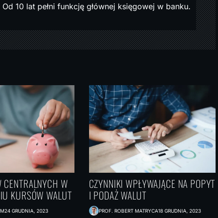
Od 10 lat pełni funkcję głównej księgowej w banku.
W CENTRALNYCH W
CZYNNIKI WPŁYWAJĄCE NA POPYT
NIU KURSÓW WALUT
I PODAŻ WALUT
AM
24 GRUDNIA, 2023
PROF. ROBERT MATRYCA
18 GRUDNIA, 2023