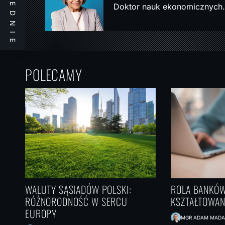
POPRZEDNIE
j
Doktor nauk ekonomicznych. 
a
w
p
i
POLECAMY
s
u
WALUTY SĄSIADÓW POLSKI:
ROLA BANKÓ
RÓŻNORODNOŚĆ W SERCU
KSZTAŁTOWA
EUROPY
MGR ADAM MAD