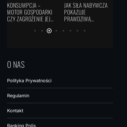
–
JAK SIŁA NABYWCZA
OBLIGACJE –
ODARKI
POKAZUJE
BEZPIECZNA
IE JEJ
PRAWDZIWĄ
INWESTYCJA CZY
WARTOŚĆ TWOICH
PUŁAPKA NISKICH
PIENIĘDZY?
ZYSKÓW?
O NAS
Polityka Prywatności
Regulamin
Kontakt
Ranking Polis