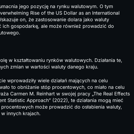
umacnia jego pozycję na rynku walutowym. O tym
erwhelming Rise of the US Dollar as an International
skazuje on, że zastosowanie dolara jako waluty
ć ich gospodarkę, ale może również prowadzić do
lutowego.
olę w kształtowaniu rynków walutowych. Działania te,
nych zmian w wartości waluty danego kraju.
ecie wprowadziły wiele działań mających na celu
ało to obniżanie stóp procentowych, co miało na celu
aża Carmen M. Reinhart w swojej pracy „The Real Effects
ent Statistic Approach” (2022), te działania mogą mieć
p procentowych może prowadzić do osłabienia waluty,
w innych krajach.