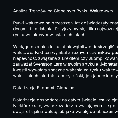
Analiza Trendów na Globalnym Rynku Walutowym
Rynki walutowe na przestrzeni lat doświadczyły zna
dynamiki i działania. Przyjrzyjmy się kilku najważ
rynku walutowym w ostatnich latach.
W ciągu ostatnich kilku lat niewątpliwie dostrzegli
walutowe. Fakt ten wynikał z różnych czynników ge
niepewność związana z Brexitem czy skomplikowan
zauważał Svensson Lars w swoim artykule „Monetary 
kwestii wywołała znaczne wahania na rynku walutowy
walut, takich jak dolar amerykański, jen japoński czy
Dolarizacja Ekonomii Globalnej
Dolarizacja gospodarek na całym świecie jest kolejn
Niektóre kraje, zwłaszcza te z rozwijających się go
swoją oficjalną walutę lub jako walutę do oblicze