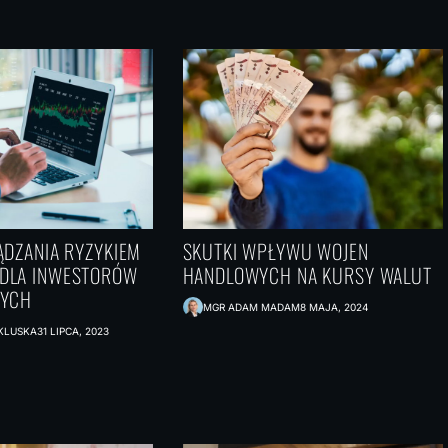
E SIĘ Z
WYMIANA WALUTY
KONSUMPCJA 
ARKĄ USA,
SEK: GOTÓWKA CZY
MOTOR GOSP
RAN WYMUSI
PRZELEW –
CZY ZAGROŻEN
CE PERSKIEJ
PORÓWNANIE
STABILNOŚCI?
ENIA W
KOSZTÓW I WYGODY
?
ĄDZANIA RYZYKIEM
SKUTKI WPŁYWU WOJEN
DLA INWESTORÓW
HANDLOWYCH NA KURSY WALUT
NYCH
MGR ADAM MADAM
8 MAJA, 2024
 KLUSKA
31 LIPCA, 2023