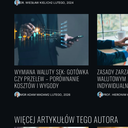
DR. WIESŁAW KIELICH
2 LUTEGO, 2024
CO STANI
GOSPOD
JEŚLI I
NA ZATO
ROZLICZ
JENACH
WYMIANA WALUTY SEK: GOTÓWKA
ZASADY ZARZ
CZY PRZELEW – PORÓWNANIE
WALUTOWYM 
KOSZTÓW I WYGODY
INDYWIDUAL
MGR ADAM MADAM
2 LUTEGO, 2026
PROF. HIERONIM
WIĘCEJ ARTYKUŁÓW TEGO AUTORA